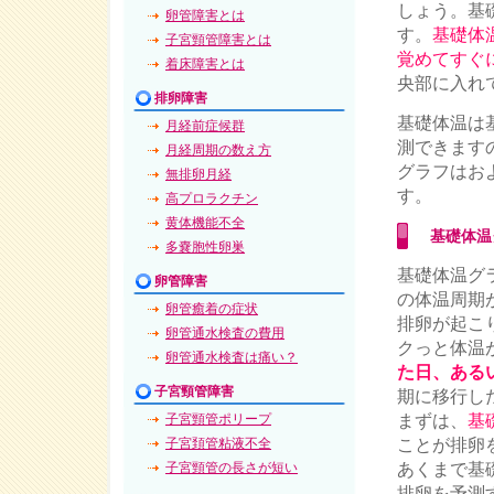
しょう。基
卵管障害とは
す。
基礎体
子宮頸管障害とは
覚めてすぐ
着床障害とは
央部に入れ
排卵障害
基礎体温は
月経前症候群
測できます
月経周期の数え方
グラフはお
無排卵月経
す。
高プロラクチン
黄体機能不全
基礎体温
多嚢胞性卵巣
基礎体温グ
卵管障害
の体温周期
卵管癒着の症状
排卵が起こ
卵管通水検査の費用
クっと体温
卵管通水検査は痛い？
た日、ある
子宮頸管障害
期に移行し
まずは、
基
子宮頸管ポリープ
ことが排卵
子宮頚管粘液不全
あくまで基
子宮頸管の長さが短い
排卵を予測