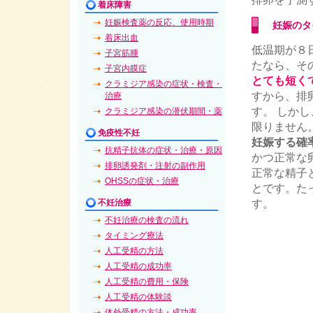
着床障害
妊娠検査薬の反応、使用時期
妊娠のタ
着床出血
低温期が８
子宮筋腫
たなら、そ
子宮内膜症
とても短くて
クラミジア感染の症状・検査・
すから、排
治療
す。 しか
クラミジア感染の潜伏期間・薬
限りません
免疫性不妊
妊娠する確率
抗精子抗体の症状・治療・原因
かつ正常な
排卵誘発剤・注射の副作用
正常な精子
OHSSの症状・治療
とです。た
す。
不妊治療
不妊治療の検査の流れ
タイミング療法
人工受精の方法
人工受精の成功率
人工受精の費用・保険
人工受精の体験談
体外受精の方法・成功率