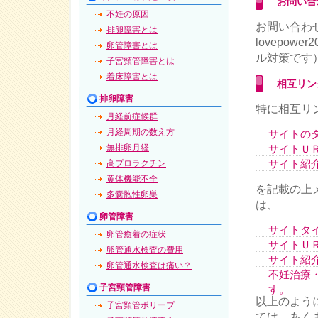
お問い合
不妊の原因
お問い合わ
排卵障害とは
lovepow
卵管障害とは
ル対策です
子宮頸管障害とは
着床障害とは
相互リン
排卵障害
特に相互リ
月経前症候群
月経周期の数え方
サイトの
無排卵月経
サイトＵ
サイト紹
高プロラクチン
黄体機能不全
を記載の上
多嚢胞性卵巣
は、
卵管障害
サイトタ
卵管癒着の症状
サイトＵＲＬ：h
卵管通水検査の費用
サイト紹
卵管通水検査は痛い？
不妊治療
子宮頸管障害
す。
以上のよう
子宮頸管ポリープ
ては、あく