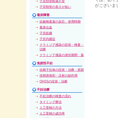
子宮頚管粘液不全
がございま
子宮頸管の長さが短い
着床障害
妊娠検査薬の反応、使用時期
着床出血
子宮筋腫
子宮内膜症
クラミジア感染の症状・検査・
治療
クラミジア感染の潜伏期間・薬
免疫性不妊
抗精子抗体の症状・治療・原因
排卵誘発剤・注射の副作用
OHSSの症状・治療
不妊治療
不妊治療の検査の流れ
タイミング療法
人工受精の方法
人工受精の成功率