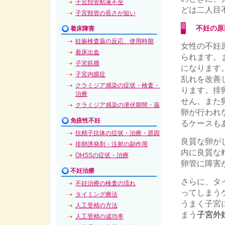
子宮頚管粘液不全
どは二人目
子宮頸管の長さが短い
不妊の原
着床障害
妊娠検査薬の反応、使用時期
女性の不妊
着床出血
られます。
子宮筋腫
になります
子宮内膜症
乱れを改善
クラミジア感染の症状・検査・
ります。排
治療
せん。また
クラミジア感染の潜伏期間・薬
卵が行われ
免疫性不妊
るケースも
抗精子抗体の症状・治療・原因
良質な卵が
排卵誘発剤・注射の副作用
内に良質な
OHSSの症状・治療
卵管に障害
不妊治療
さらに、タ
不妊治療の検査の流れ
ってしまう
タイミング療法
うまく子宮
人工受精の方法
まう
子宮外
人工受精の成功率