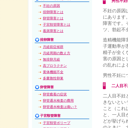
男性不妊
不妊の原因
不妊の原因
排卵障害とは
にあります
卵管障害とは
障害です。
子宮頸管障害とは
ツ、勃起不
着床障害とは
造精機能障
排卵障害
子運動率が
月経前症候群
精子が全く
月経周期の数え方
害の原因と
無排卵月経
の乱れによ
高プロラクチン
黄体機能不全
男性不妊に
多嚢胞性卵巣
二人目不
卵管障害
卵管癒着の症状
二人目不妊
卵管通水検査の費用
きないとい
卵管通水検査は痛い？
こと（これ
と、一人目
子宮頸管障害
どが挙げら
子宮頸管ポリープ
のときに、