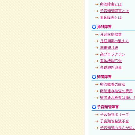
卵管障害とは
子宮頸管障害とは
着床障害とは
排卵障害
月経前症候群
月経周期の数え方
無排卵月経
高プロラクチン
黄体機能不全
多嚢胞性卵巣
卵管障害
卵管癒着の症状
卵管通水検査の費用
卵管通水検査は痛い
子宮頸管障害
子宮頸管ポリープ
子宮頚管粘液不全
子宮頸管の長さが短