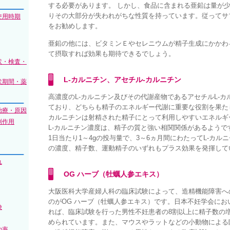
する必要があります。 しかし、食品に含まれる亜鉛は量が
りその大部分が失われがちな性質を持っています。従ってサ
使用時期
をお勧めします。
亜鉛の他には、ビタミンＥやセレニウムが精子生成にかかわ
て摂取すれば効果も期待できるでしょう。
状・検査・
L-カルニチン、アセチル-カルニチン
伏期間・薬
高濃度のL-カルニチン及びその代謝産物であるアセチルL-
ており、どちらも精子のエネルギー代謝に重要な役割を果たし
治療・原因
カルニチンは射精された精子にとって利用しやすいエネルギ
副作用
L-カルニチン濃度は、精子の質と強い相関関係があるようで
1日当たり1～4gの投与量で、3～6ヵ月間にわたってL-カル
の濃度、精子数、運動精子のいずれもプラス効果を発揮して
れ
OG ハーブ（牡蠣人参エキス）
大阪医科大学産婦人科の臨床試験によって、造精機能障害へ
のがOG ハーブ（牡蠣人参エキス）です。日本不妊学会にお
険
れば、臨床試験を行った男性不妊患者の8割以上に精子数の
められています。また、マウスやラットなどの小動物による
功率