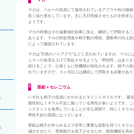
マカは、ペルーの高原にて栽培されているアブラナ科の植物
良く似た形をしています。主に天日乾燥させたものを粉末な
ようです。
マカの特徴はその滋養強壮効果に加え、継続して摂取するこ
あります。マカの性欲増進や精子数の増加、運動率の向上効
によって確認されています。
マカは“天然のバイアグラ”などと言われていますが、マカに
ニスへの血流を上げて勃起させるような「即効性」はありま
続けることで、心身ともに性機能が強化されます。精子の造
れていますので、３ヶ月以上は継続して摂取する必要があり
亜鉛＋セレ二ウム
？
いずれも精子の造成にかかわるビタミンミネラルです。 最
慢性的なミネラル不足に陥っている男性が多いようです。こ
ンスタントを食用していることが主な原因で、特にミネラル
男性不妊の原因になっています。
亜鉛は精子が作られる上で非常に重要な役割を持つミネラル
い
減少させたり、受精能力を低下させるため、精造機能を高め