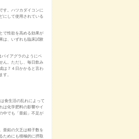
です。ハツカダイコンに
どにして使用されている
とで性欲を高める効果が
果は、いずれも臨床試験
はバイアグラのようにペ
せん。ただし、毎日飲み
成は７４日かかると言わ
ます。
近は食生活の乱れによって
れは化学肥料の影響やイ
の中でも「亜鉛」不足が
。亜鉛の欠乏は精子数を
るためにも積極的に摂取