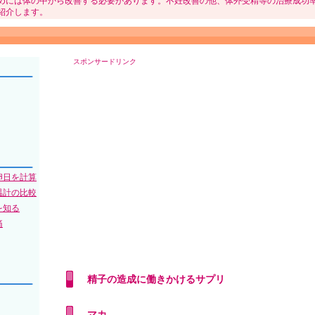
めには体の中から改善する必要があります。不妊改善の他、体外受精等の治療成功
紹介します。
スポンサードリンク
卵日を計算
温計の比較
を知る
痛
精子の造成に働きかけるサプリ
マカ