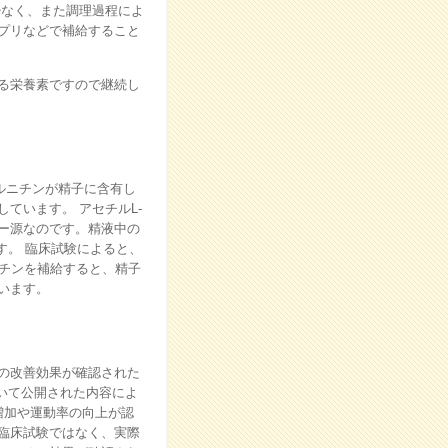
少なく、また調理過程によ
プリなどで補給すること
る栄養素ですので継続し
カルニチンが精子に含有し
ています。 アセチルL-
ー源なのです。精液中の
す。 臨床試験によると、
ニチンを補給すると、精子
います。
の改善効果が確認された
いて公開された内容によ
増加や運動率の向上が認
臨床試験ではなく、実際