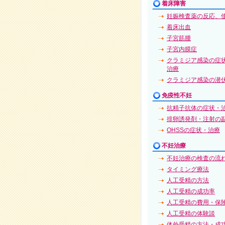
着床障害
妊娠検査薬の反応、
着床出血
子宮筋腫
子宮内膜症
クラミジア感染の症
治療
クラミジア感染の潜
免疫性不妊
抗精子抗体の症状・
排卵誘発剤・注射の
OHSSの症状・治療
不妊治療
不妊治療の検査の流
タイミング療法
人工受精の方法
人工受精の成功率
人工受精の費用・保
人工受精の体験談
体外受精の方法・成