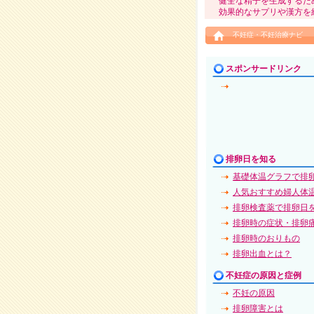
健全な精子を生成するた
効果的なサプリや漢方を
不妊症・不妊治療ナビ
スポンサードリンク
排卵日を知る
基礎体温グラフで排
人気おすすめ婦人体
排卵検査薬で排卵日
排卵時の症状・排卵
排卵時のおりもの
排卵出血とは？
不妊症の原因と症例
不妊の原因
排卵障害とは